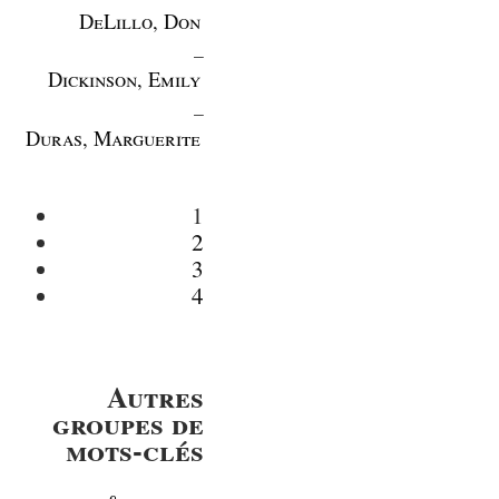
DeLillo, Don
_
Dickinson, Emily
_
Duras, Marguerite
1
2
3
4
Autres
groupes de
mots-clés