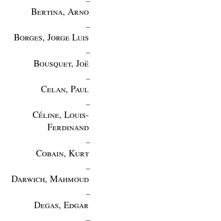
Bertina, Arno
_
Borges, Jorge Luis
_
Bousquet, Joë
_
Celan, Paul
_
Céline, Louis-
Ferdinand
_
Cobain, Kurt
_
Darwich, Mahmoud
_
Degas, Edgar
_