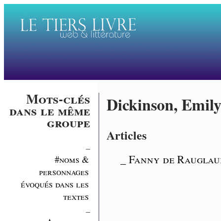
Mots-clés
Dickinson, Emil
dans le même
groupe
Articles
_
_ Fanny de Rauglaud
#noms &
personnages
évoqués dans les
textes
_