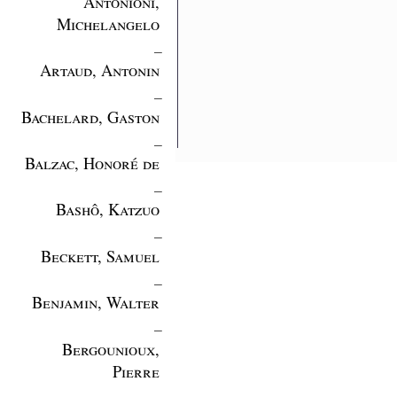
Antonioni,
Michelangelo
_
Artaud, Antonin
_
Bachelard, Gaston
_
Balzac, Honoré de
_
Bashô, Katzuo
_
Beckett, Samuel
_
Benjamin, Walter
_
Bergounioux,
Pierre
_