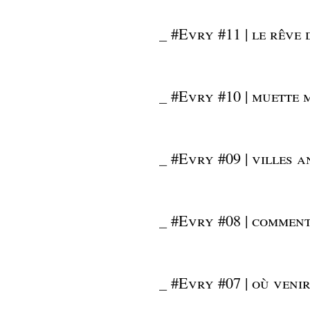
_
#Evry #11 | le rêve 
_
#Evry #10 | muette 
_
#Evry #09 | villes 
_
#Evry #08 | comment
_
#Evry #07 | où venir