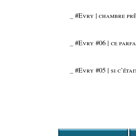
_
#Evry | chambre prê
_
#Evry #06 | ce parf
_
#Evry #05 | si c’éta