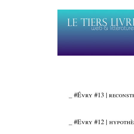
_
#Évry #13 | reconst
_
#Evry #12 | hypothè