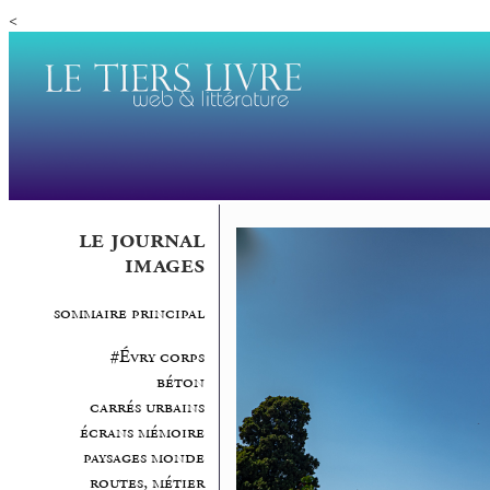
<
le journal
images
sommaire principal
#Évry corps
béton
carrés urbains
écrans mémoire
paysages monde
routes, métier