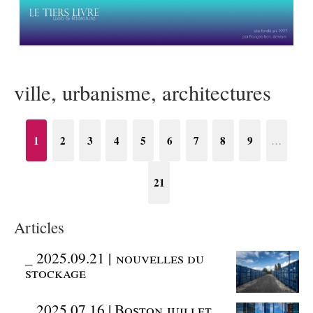
ville, urbanisme, architectures
1
2
3
4
5
6
7
8
9
…
21
Articles
_
2025.09.21 | nouvelles du
stockage
_
2025.07.16 | Boston juillet