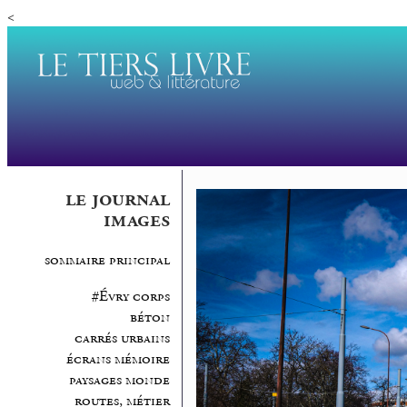
<
le journal
images
sommaire principal
#Évry corps
béton
carrés urbains
écrans mémoire
paysages monde
routes, métier