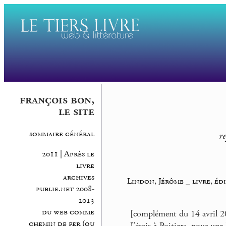
françois bon,
le site
sommaire général
r
2011 | Après le
livre
archives
Lindon, Jérôme
_
livre, éd
publie.net 2008-
2013
du web comme
[complément du 14 avril 2
chemin de fer (ou