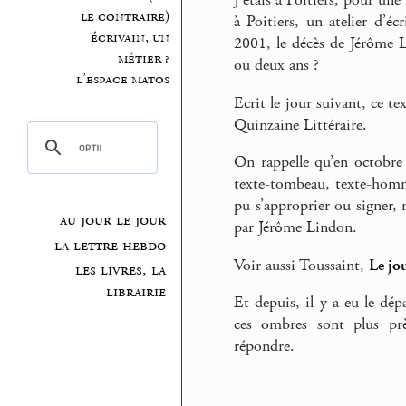
J’étais à Poitiers, pour une
le contraire)
à Poitiers, un atelier d’éc
écrivain, un
2001, le décès de Jérôme Li
métier ?
ou deux ans ?
l’espace matos
Ecrit le jour suivant, ce t
Quinzaine Littéraire.
On rappelle qu’en octobre
texte-tombeau, texte-homm
pu s’approprier ou signer, 
au jour le jour
par Jérôme Lindon.
la lettre hebdo
Voir aussi Toussaint,
Le jo
les livres, la
librairie
Et depuis, il y a eu le dé
ces ombres sont plus prè
répondre.