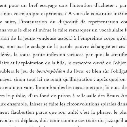
rent pour un bref essayage sans l’intention d’acheter : p
, sinon votre propre expérience ? A vous de construire intérieu
de suite, l’instauration du dispositif de représentation
ns vous le dire ni même le faire remarquer un vocabulaire for
sion de la jeune vendeuse associé à l’empreinte corps qu’el
ec, non pas le codage de la parole pauvre échangée en ces 
élérée, la toute petite inflexion virtuose par quoi la strati
laire et l’exploitation de la fille, le caractère ouvré de l’obje
oublera le jeu de
boustrophédon
du livre, et bien sûr l’oblig
nages, sinon tout ici ne serait qu’illustration : après quoi 
attendu en vain. Innombrables les occasions que j’ai eues de 
ers le public, d’un fond de prison à telle salle des Beaux-A
ux ensemble, laisser se faire les circonvolutions spirales dan
ment flaubertien parce que son unité c’est la phrase, le pl
nvoque et déplace, doit tenir comme ces traits du jazz qu’il af