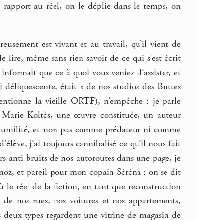
re rapport au réel, on le déplie dans le temps, on
eusement est vivant et au travail, qu’il vient de
 lire, même sans rien savoir de ce qui s’est écrit
nformait que ce à quoi vous veniez d’assister, et
i déliquescente, était « de nos studios des Buttes
entionne la vieille ORTF), n’empêche : je parle
Marie Koltès, une œuvre constituée, un auteur
e humilité, et non pas comme prédateur ni comme
élève, j’ai toujours cannibalisé ce qu’il nous fait
rs anti-bruits de nos autoroutes dans une page, je
noz, et pareil pour mon copain Séréna : on se dit
ù le réel de la fiction, en tant que reconstruction
 de nos rues, nos voitures et nos appartements,
s deux types regardent une vitrine de magasin de