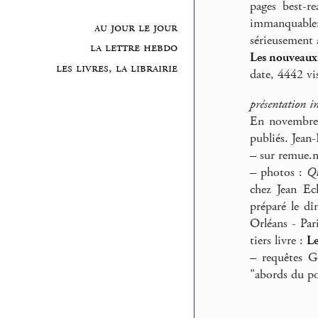
pages best-r
immanquablem
au jour le jour
sérieusement a
la lettre hebdo
Les nouveaux
les livres, la librairie
date, 4442 vis
présentation in
En novembre 
publiés. Jean-
–
sur remue.n
–
photos :
Qu
chez Jean Ec
préparé le dî
Orléans - Par
tiers livre :
Le
–
requêtes Go
"abords du po