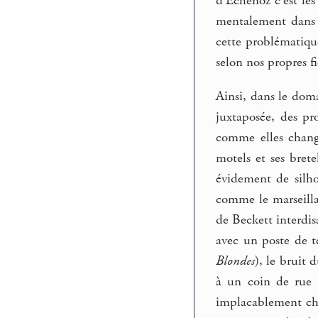
d’Échenoz c’est les
mentalement dans d
cette problématique
selon nos propres f
Ainsi, dans le doma
juxtaposée, des pr
comme elles change
motels et ses bret
évidement de silh
comme le marseilla
de Beckett interdis
avec un poste de t
Blondes
), le bruit
à un coin de rue 
implacablement cha