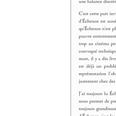
une balance discrè
C’est cette part in
d’Échenoz est auss
qu’Échenoz n’est pl
pauvre enterrement 
trop au cinéma peut
convoqué techniquem
mort, il y a dix li
est déjà un probl
représentation l’o
justement chez des 
J’ai toujours lu É
nous permet de pre
toujours grandissa