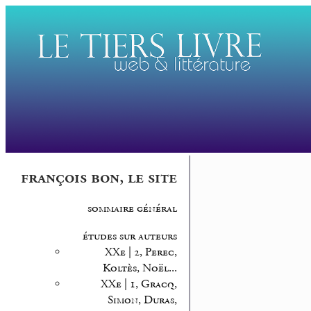
françois bon, le site
sommaire général
études sur auteurs
XXe | 2, Perec,
Koltès, Noël...
XXe | 1, Gracq,
Simon, Duras,