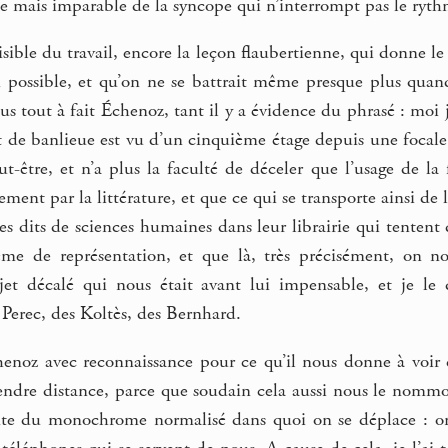
te mais imparable de la syncope qui n’interrompt pas le ryth
visible du travail, encore la leçon flaubertienne, qui donne le
i possible, et qu’on ne se battrait même presque plus quan
us tout à fait Échenoz, tant il y a évidence du phrasé : moi 
de banlieue est vu d’un cinquième étage depuis une focale l
-être, et n’a plus la faculté de déceler que l’usage de la 
ent par la littérature, et que ce qui se transporte ainsi de 
vres dits de sciences humaines dans leur librairie qui tentent 
ème de représentation, et que là, très précisément, on n
bjet décalé qui nous était avant lui impensable, et je le
Perec, des Koltès, des Bernhard.
chenoz avec reconnaissance pour ce qu’il nous donne à voir 
ndre distance, parce que soudain cela aussi nous le nommons
nte du monochrome normalisé dans quoi on se déplace : on ut