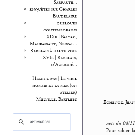
Sarraute...
enquêtes sur Charles
Baudelaire
quelques
contemporains
XIXe | Balzac,
Maupassant, Nerval...
Rabelais à haute voix
XVIe | Rabelais,
d’Aubigné...
Hemingway | Le vieil
homme et la mer (un
atelier)
Melville, Bartleby
Echenoz, Jean
note du 04/1
Pour saluer l