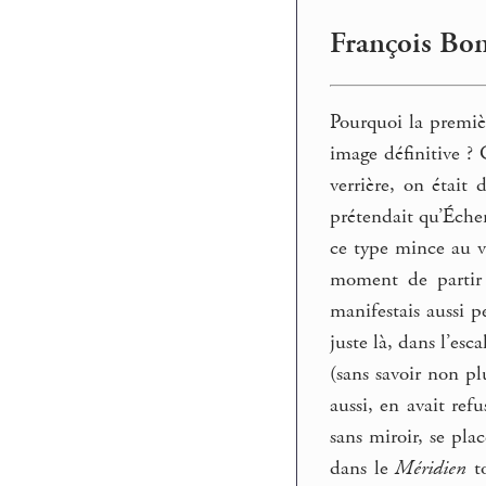
François Bon
Pourquoi la premiè
image définitive ? 
verrière, on était
prétendait qu’Échen
ce type mince au vi
moment de partir q
manifestais aussi pe
juste là, dans l’esca
(sans savoir non pl
aussi, en avait ref
sans miroir, se pl
dans le
Méridien
to