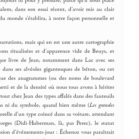
toujours lu pour y prendre, parce qu’il nous place
em, dans son essai récent, d’avoir mis au clair
du monde s’établira, à notre façon personnelle et
narrations, mais qui en est une autre cartographie
ons ritualisées et d’apparence vide de Beuys, et
aque livre de Jean, notamment dans Lac avec ses
 dans ses alvéoles gigantesques de béton, ou cet
 que des anagrammes (ou des noms de boulevard
ti et de la densité où nous tous avons à hériter
tout chez Jean des types affalés dans des fauteuils
sens ni du symbole, quand bien même (
Les grandes
orelle d’un type coincé dans sa voiture, attendant
orges (Didi-Huberman, là, pas Perec), le statut
sion d’événements-jour : Échenoz vous paraîtrait