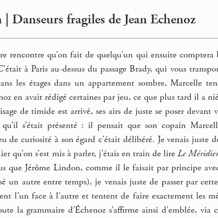
 | Danseurs fragiles de Jean Echenoz
re rencontre qu’on fait de quelqu’un qui ensuite compter
C’était à Paris au-dessus du passage Brady, qui vous transpo
 dans les étages dans un appartement sombre, Marcelle ten
oz en avait rédigé certaines par jeu, ce que plus tard il a ni
sage de timide est arrivé, ses airs de juste se poser devant 
u’il s’était présenté : il pensait que son copain Marcell
u de curiosité à son égard c’était délibéré. Je venais juste d
lier qu’on s’est mis à parler, j’étais en train de lire
Le Méridie
us que Jérôme Lindon, comme il le faisait par principe avec
usé un autre entre temps), je venais juste de passer par cett
acent l’un face à l’autre et tentent de faire exactement le
ute la grammaire d’Échenoz s’affirme ainsi d’emblée, via c