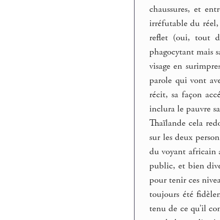
chaussures, et ent
irréfutable du réel
reflet (oui, tout 
phagocytant mais sa
visage en surimpres
parole qui vont av
récit, sa façon acc
inclura le pauvre sa
Thaïlande cela red
sur les deux person
du voyant africain 
public, et bien div
pour tenir ces nivea
toujours été fidèle
tenu de ce qu’il co