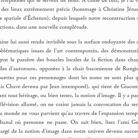
 téléphones qui se servent de nous. A cause de cela, je l’ai 
es lieux extrêmement précis (hommage à Christine Jérusal
 spatiale d’Échenoz), depuis lesquels notre reconstruction 
ictions, dans une nouvelle complétude.
ine lui aussi rendu invisible sous la surface ondoyante des 
oblématiques issues de l’art contemporain, des démonstrati
nt le paraître des boucles locales de la fiction dans ch
elles d’autoroute, opposées à la chair baconienne de Rungis
ouettes pour ces personnages dont les noms ne sont plus
is Chave devenu par Jean intemporel), qui tient de Giacomet
ant tout héritage, ou bien tenez, la notion d’image. Il y a par
élévision allumé, on ne craint jamais la convocation du 
 du monde ne vous parvient qu’au travers de l’expansion temp
banal où personne ne passe. On sait bien, lisez l’ami Ge
rgé de la notion d’image dans notre univers devenu succes