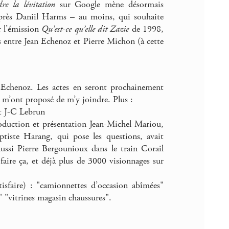
re la lévitation
sur Google mène désormais
rès Daniil Harms – au moins, qui souhaite
r l’émission
Qu’est-ce qu’elle dit Zazie
de 1998,
s entre Jean Echenoz et Pierre Michon (à cette
Echenoz. Les actes en seront prochainement
e, m’ont proposé de m’y joindre. Plus :
t J-C Lebrun
roduction et présentation Jean-Michel Mariou,
iste Harang, qui pose les questions, avait
ssi Pierre Bergounioux dans le train Corail
faire ça, et déjà plus de 3000 visionnages sur
isfaire) : "camionnettes d’occasion abîmées"
" "vitrines magasin chaussures".