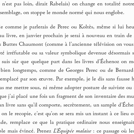
re n’est pas loin, dirait Rabelais) on change en totalité not
assemblage, on stoppe le monde normé qui nous englobe.
rle comme je parlerais de Perec ou Koltès, même si lui heur
 livre, en janvier prochain je serai à nouveau en train de le
es Buttes Chaumont (comme à l’ancienne télévision on vous i
ôté irréfutable ou sa valeur symbolique devenue désormais s
suis sûr que quelque part dans les livres d’Échenoz on m
 bien longtemps, comme de Georges Perec ou de Bernard-
remplacé par son œuvre. Par exemple, je le dis sans fauss
pas me mettre sous, ni même adopter posture de suiviste ou d’
ue j’ai placé une fois un fragment de son inventaire des mu
un livre sans qu’il comporte, secrètement, un sample d’Éche
t on le recopie, c’est qu’on se sera mis un instant à ce lieu o
e, remplace ce que la pratique ordinaire nous enseignait
ble mais évincé. Prenez
L’Équipée malaise
: ce passage où le