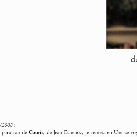
d
1/2008
:
a parution de
Courir
, de Jean Echenoz, je remets en Une ce voya