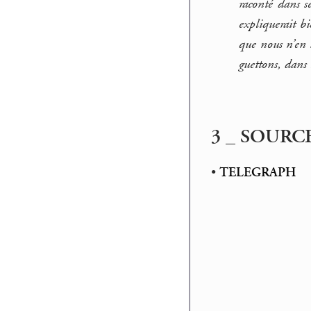
raconté dans s
expliquerait bi
que nous n’en 
guettons, dans 
3 _ SOURC
•
TELEGRAPH