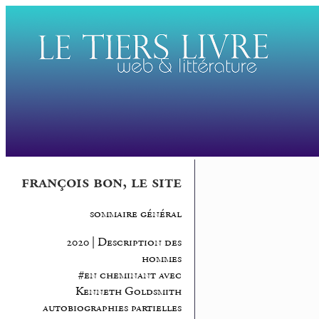
françois bon, le site
sommaire général
2020 | Description des
hommes
#en cheminant avec
Kenneth Goldsmith
autobiographies partielles