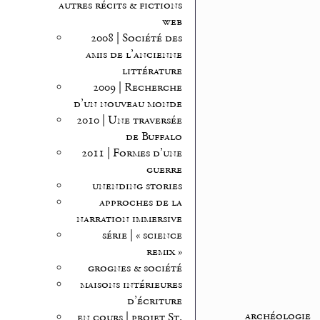
autres récits & fictions
web
2008 | Société des
amis de l’ancienne
littérature
2009 | Recherche
d’un nouveau monde
2010 | Une traversée
de Buffalo
2011 | Formes d’une
guerre
unending stories
approches de la
narration immersive
série | « science
remix »
grognes & société
maisons intérieures
d’écriture
archéologie
en cours | projet St.