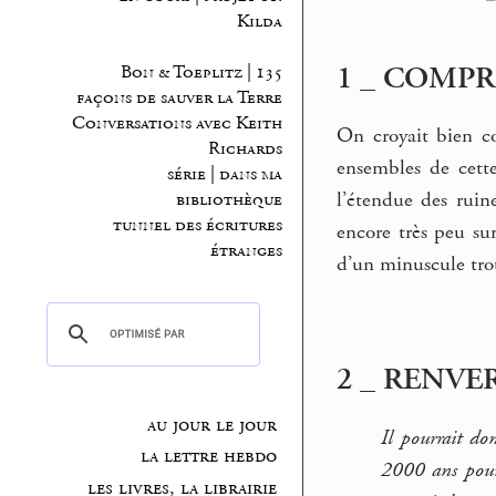
Kilda
1 _ COMP
Bon & Toeplitz | 135
façons de sauver la Terre
Conversations avec Keith
On croyait bien co
Richards
ensembles de cette
série | dans ma
l’étendue des ruin
bibliothèque
tunnel des écritures
encore très peu sur
étranges
d’un minuscule trou 
2 _ RENVE
au jour le jour
Il pourrait do
la lettre hebdo
2000 ans pour l
les livres, la librairie