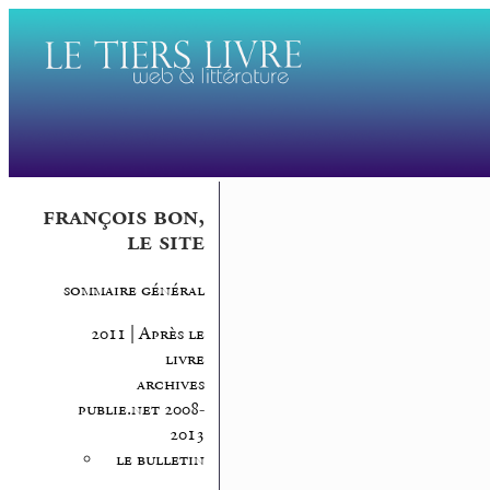
françois bon,
le site
sommaire général
2011 | Après le
livre
archives
publie.net 2008-
2013
le bulletin