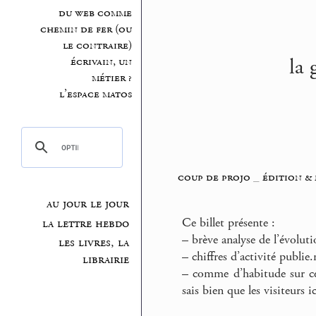
du web comme
chemin de fer (ou
le contraire)
la 
écrivain, un
métier ?
l’espace matos
coup de projo
_
édition &
au jour le jour
Ce billet présente :
la lettre hebdo
–
brève analyse de l’évoluti
les livres, la
–
chiffres d’activité publie
librairie
–
comme d’habitude sur ce 
sais bien que les visiteurs i