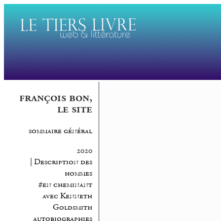
françois bon,
le site
sommaire général
2020
| Description des
hommes
#en cheminant
avec Kenneth
Goldsmith
autobiographies