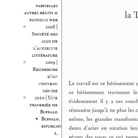
partielles
la 
autres récits &
fictions web
2008 |
Société des
amis de
l’ancienne
littérature
2009 |
Recherche
d’un
Le travail est ce hérissement q
nouveau
monde
ce hérissement traversant 
2010 | Une
évidemment il y a ces couch
traversée de
rémunère jusqu’à ne plus les c
Buffalo
même, les grandes transformati
Buffalo,
bifurcations
dents d’acier en rotation len
1,
géants des tours ce qui per