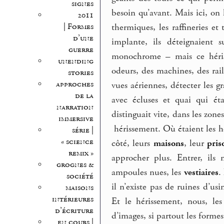
signes
besoin qu’avant. Mais ici, on
2011
thermiques, les raffineries e
| Formes
d’une
implante, ils déteignaient
guerre
monochrome – mais ce hériss
unending
odeurs, des machines, des rail
stories
approches
vues aériennes, détecter les gr
de la
avec écluses et quai qui ét
narration
distinguait vite, dans les zon
immersive
hérissement. Où étaient les ho
série |
« science
côté, leurs
maisons
, leur
pris
remix »
approcher plus. Entrer, ils 
grognes &
ampoules nues, les
vestiaires
.
société
il n’existe pas de ruines d’us
maisons
intérieures
Et le hérissement, nous, les
d’écriture
d’images, si partout les forme
en cours |