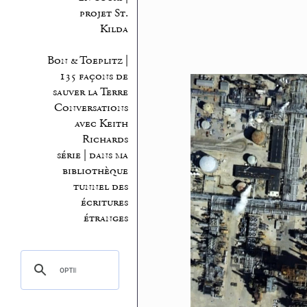
projet St.
Kilda
Bon & Toeplitz |
135 façons de
sauver la Terre
Conversations
avec Keith
Richards
série | dans ma
bibliothèque
tunnel des
écritures
étranges