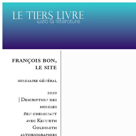
françois bon,
le site
sommaire général
2020
| Description des
hommes
#en cheminant
avec Kenneth
Goldsmith
autobiographies