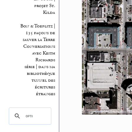
projet St.
Kilda
Bon & Toeplitz |
135 façons de
sauver la Terre
Conversations
avec Keith
Richards
série | dans ma
bibliothèque
tunnel des
écritures
étranges