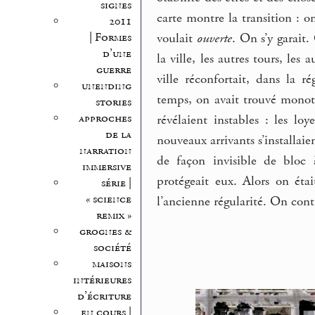
signes
carte montre la transition : on
2011
voulait
ouverte
. On s’y garait
| Formes
d’une
la ville, les autres tours, les
guerre
ville réconfortait, dans la r
unending
temps, on avait trouvé monoton
stories
approches
révélaient instables : les lo
de la
nouveaux arrivants s’installaient
narration
de façon invisible de bloc
immersive
protégeait eux. Alors on étai
série |
« science
l’ancienne régularité. On contr
remix »
grognes &
société
maisons
intérieures
d’écriture
en cours |