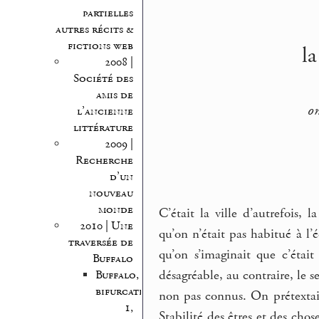
partielles
autres récits &
fictions web
la
2008 |
Société des
amis de
on
l’ancienne
littérature
2009 |
Recherche
d’un
nouveau
monde
C’était la ville d’autrefois, 
2010 | Une
qu’on n’était pas habitué à l
traversée de
qu’on s’imaginait que c’était
Buffalo
désagréable, au contraire, le 
Buffalo,
bifurcations
non pas connus. On prétextait
1,
Stabilité des êtres et des chose