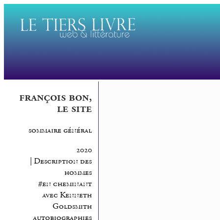
françois bon,
le site
sommaire général
2020
| Description des
hommes
#en cheminant
avec Kenneth
Goldsmith
autobiographies