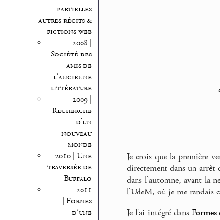
partielles
autres récits &
fictions web
2008 |
Société des
amis de
l’ancienne
littérature
2009 |
Recherche
d’un
nouveau
monde
2010 | Une
Je crois que la première v
traversée de
directement dans un arrêt de
Buffalo
dans l’automne, avant la ne
2011
l’UdeM, où je me rendais 
| Formes
Je l’ai intégré dans
Formes 
d’une