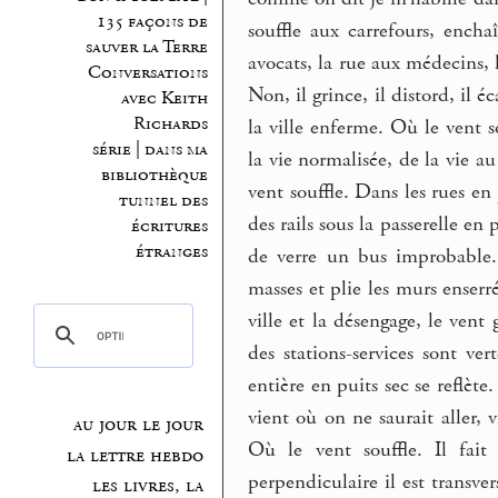
135 façons de
souffle aux carrefours, encha
sauver la Terre
avocats, la rue aux médecins,
Conversations
Non, il grince, il distord, il é
avec Keith
Richards
la ville enferme. Où le vent 
série | dans ma
la vie normalisée, de la vie au
bibliothèque
vent souffle. Dans les rues e
tunnel des
des rails sous la passerelle en
écritures
étranges
de verre un bus improbable. 
masses et plie les murs enserr
ville et la désengage, le vent
des stations-services sont ver
entière en puits sec se reflète.
vient où on ne saurait aller, v
au jour le jour
Où le vent souffle. Il fait 
la lettre hebdo
perpendiculaire il est transvers
les livres, la