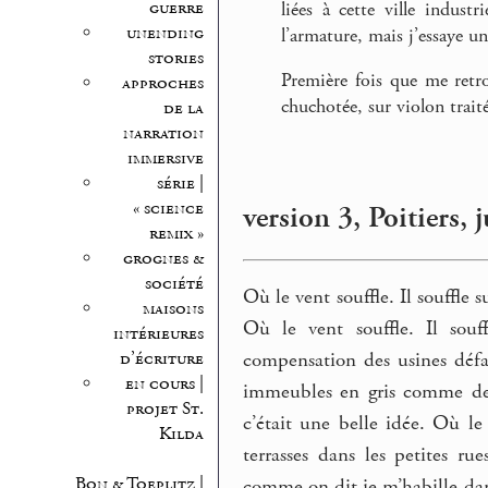
guerre
liées à cette ville industr
unending
l’armature, mais j’essaye une
stories
Première fois que me retro
approches
chuchotée, sur violon trai
de la
narration
immersive
série |
« science
version 3, Poitiers, 
remix »
grognes &
société
Où le vent souffle. Il souffle su
maisons
Où le vent souffle. Il souf
intérieures
compensation des usines défai
d’écriture
en cours |
immeubles en gris comme des
projet St.
c’était une belle idée. Où le
Kilda
terrasses dans les petites r
Bon & Toeplitz |
comme on dit je m’habille dans