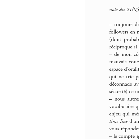
note du 21/05
–
toujours de
followers en 
(dont probab
réciproque si 
–
de mon côt
mauvais couch
espace d’orali
qui ne trie p
déconnade ave
sécurité) ce n
–
nous autres
vocabulaire q
enjeu qui mér
time line
d’un 
vous répondez
–
le compte
@