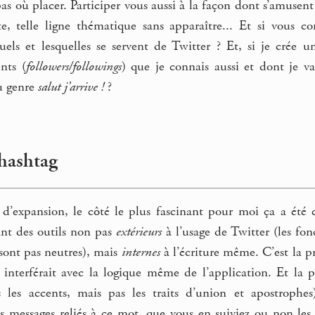
as où placer. Participer vous aussi à la façon dont s’amusent
iste, telle ligne thématique sans apparaître... Et si vous
quels et lesquelles se servent de Twitter ? Et, si je crée 
nts (
followers/followings
) que je connais aussi et dont je v
u genre
salut j’arrive !
?
 hashtag
d’expansion, le côté le plus fascinant pour moi ça a été 
ant des outils non pas
extérieurs
à l’usage de Twitter (les fo
 sont pas neutres), mais
internes
à l’écriture même. C’est la p
 interférait avec la logique même de l’application. Et la p
 les accents, mais pas les traits d’union et apostrophes
les messages reliés à ce mot, que vous en suiviez ou non les 