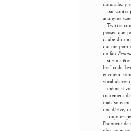
donc allez-y e
–
par contre j
anonyme scie
–
Twitter com
penser que je
daube du mond
qui me permet
on fait
Pomm
–
si vous êtes
bref code Jav
envoient sim
vocabulaires 
–
même si vous
traitement de
mais souvent 
une dérive, un
–
toujours pe
l’honneur de 
plus vous sui