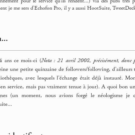
nement pour le service qu’ils rendent...) via des pubs très par
ent je me sers d’Echofon Pro, il y a aussi HootSuite, TweetDeck 
...
4 ans ce mois-ci (
Nota : 21 avril 2008, précisément, donc 
ine une petite quinzaine de followers/following, d’ailleurs
othèques, avec lesquels l’échange était déjà instauré. Mon
en service, mais pas vraiment tenue à jour). A quoi bon un 
ignes (un moment, nous avions forgé le néologisme je ce
ite...