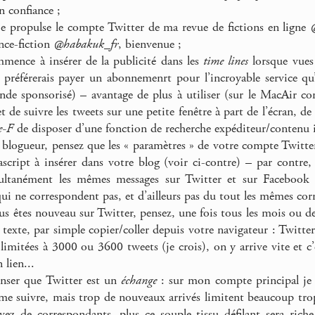
n confiance ;
e propulse le compte Twitter de ma revue de fictions en ligne
nce-fiction
@habakuk_fr
, bienvenue ;
mence à insérer de la publicité dans les
time lines
lorsque vues
 préférerais payer un abonnemenrt pour l’incroyable service qu
e sponsorisé) – avantage de plus à utiliser (sur le MacAir co
 de suivre les tweets sur une petite fenêtre à part de l’écran, de
e-F
de disposer d’une fonction de recherche expéditeur/conten
 blogueur, pensez que les « paramètres » de votre compte Twitt
ascript à insérer dans votre blog (voir ci-contre) – par contre
ultanément les mêmes messages sur Twitter et sur Facebook
qui ne correspondent pas, et d’ailleurs pas du tout les mêmes cor
 êtes nouveau sur Twitter, pensez, une fois tous les mois ou de
 texte, par simple copier/coller depuis votre navigateur : Twitte
limitées à 3000 ou 3600 tweets (je crois), on y arrive vite et c
 lien...
nser que Twitter est un
échange
: sur mon compte principal je 
me suivre, mais trop de nouveaux arrivés limitent beaucoup tr
vez de correspondants, plus ce souple tissu défilant sera riche