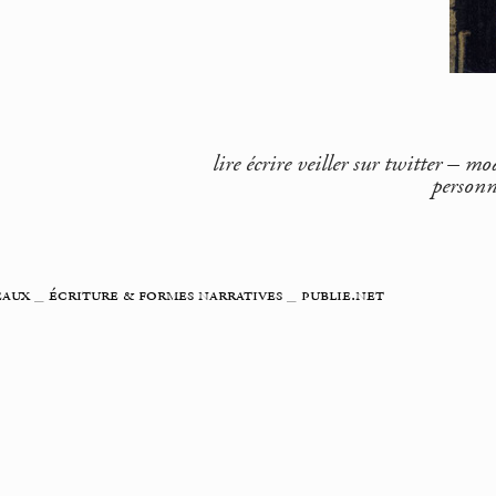
lire écrire veiller sur twitter – m
personn
eaux
_
écriture & formes narratives
_
publie.net