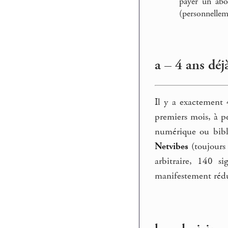
payer un abon
(personnellem
a – 4 ans déjà
Il y a exactement 
premiers mois, à pe
numérique ou bibli
Netvibes
(toujours 
arbitraire, 140 s
manifestement rédu