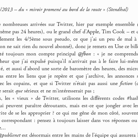
/2013 – du « miroir promené au bord de la route » (Stendhal)
 nombreuses arrivées sur Twitter, hier par exemple ensemble
même pas 24 heures), ou le grand chef d’Apple, Tim Cook – et 
lement les 4/5ème sous pseudo, ce que j’ai un peu de mal à 
on ne sait rien du nouvel abonné), donc je remets en Une ce billet
é toujours mon compte principal
@fbon
: « je ne comprends
eur que j’ai expulsé puisqu’il n’arrivait pas à le faire lui-m
té, et aussi d’abord une sorte de baromètre des heures, des micro
as entre les liens que je repère et que j’archive, les annonces s
c les copains, et que si Twitter n’était pas aussi une
fiction
(c
e serait
que
sérieux et ne m’intéresserait pas ;
, les « vieux » de Twitter, utilisons les différents codes #
ui peuvent paraître déroutants, mais est-ce que jongler avec les
ite de se les approprier ? ce qui me gêne de mon côté, souvent
correspondant : pensez à toujours laisser dans vos réponses o
...
publienet
est désormais entre les mains de l’équipe qui assurera la