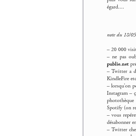
égard....
note du 18/0
–
20 000 visit
–
ne pas oubl
publie.net
pré
–
Twitter a dé
KindleFire etc
–
lorsqu’on po
Instagram – ç
photothèque 
Spotify (on r
–
vous repérez
désabonner en
–
Twitter cher