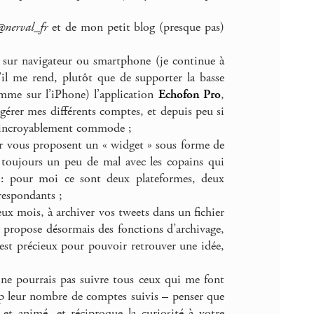
@nerval_fr
et de mon petit blog (presque pas)
 sur navigateur ou smartphone (je continue à
’il me rend, plutôt que de supporter la basse
mme sur l’iPhone) l’application
Echofon Pro
,
 gérer mes différents comptes, et depuis peu si
u incroyablement commode ;
er vous proposent un « widget » sous forme de
, toujours un peu de mal avec les copains qui
 : pour moi ce sont deux plateformes, deux
respondants ;
ux mois, à archiver vos tweets dans un fichier
r propose désormais des fonctions d’archivage,
’est précieux pour pouvoir retrouver une idée,
ne pourrais pas suivre tous ceux qui me font
op leur nombre de comptes suivis – penser que
 et animé, et réciproque la curiosité à votre