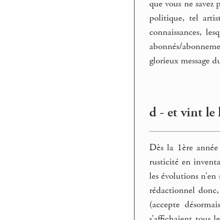
que vous ne savez p
politique, tel art
connaissances, les
abonnés/abonneme
glorieux message d
d - et vint le
Dès la 1ère année 
rusticité en invent
les évolutions n’en
rédactionnel donc,
(accepte désormais
s’affichaient tous 