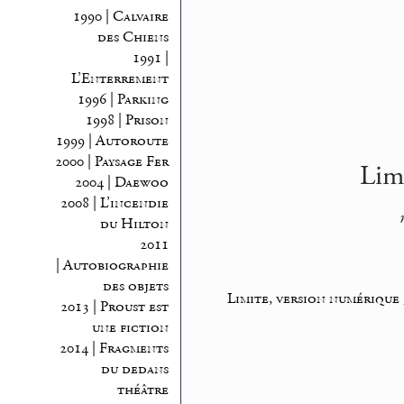
1990 | Calvaire
des Chiens
1991 |
L’Enterrement
1996 | Parking
1998 | Prison
1999 | Autoroute
2000 | Paysage Fer
Lim
2004 | Daewoo
2008 | L’incendie
du Hilton
2011
| Autobiographie
des objets
Limite, version numérique
2013 | Proust est
une fiction
2014 | Fragments
du dedans
théâtre