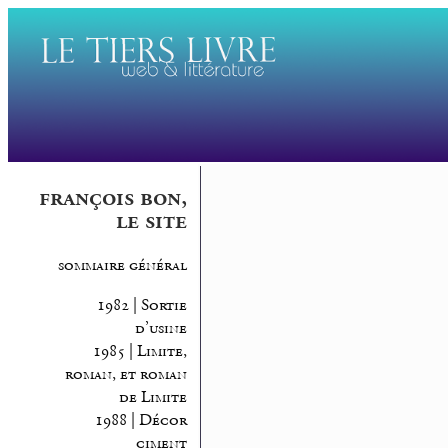
françois bon,
le site
sommaire général
1982 | Sortie
d’usine
1985 | Limite,
roman, et roman
de Limite
1988 | Décor
ciment