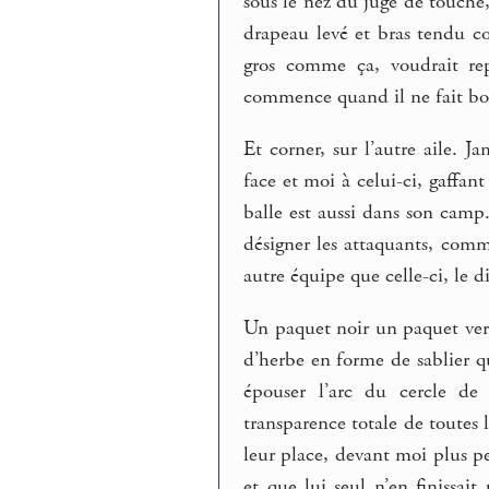
sous le nez du juge de touche,
drapeau levé et bras tendu co
gros comme ça, voudrait rep
commence quand il ne fait bon s
Et corner, sur l’autre aile. 
face et moi à celui-ci, gaffa
balle est aussi dans son cam
désigner les attaquants, comme
autre équipe que celle-ci, le 
Un paquet noir un paquet vert,
d’herbe en forme de sablier qu
épouser l’arc du cercle de
transparence totale de toutes 
leur place, devant moi plus p
et que lui seul n’en finissai