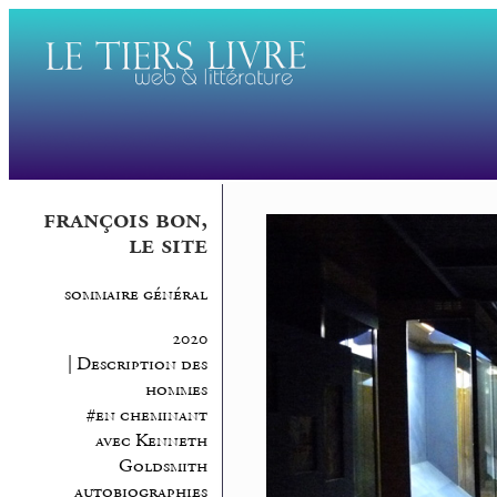
françois bon,
le site
sommaire général
2020
| Description des
hommes
#en cheminant
avec Kenneth
Goldsmith
autobiographies