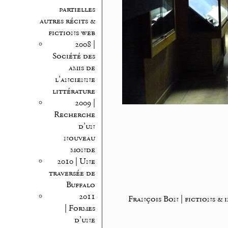
partielles
autres récits &
fictions web
2008 |
Société des
amis de
l’ancienne
littérature
2009 |
Recherche
d’un
nouveau
monde
2010 | Une
traversée de
Buffalo
2011
François Bon | fictions & 
| Formes
d’une