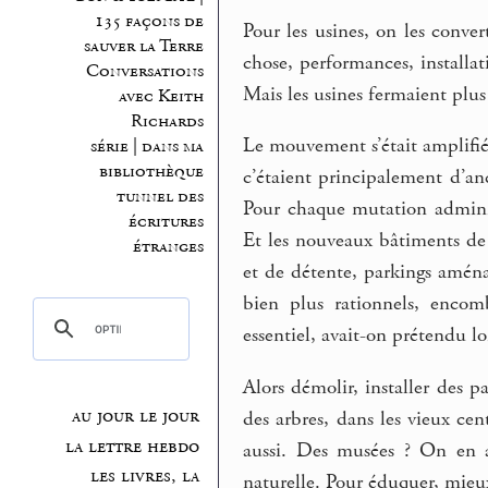
135 façons de
Pour les usines, on les convert
sauver la Terre
chose, performances, installat
Conversations
Mais les usines fermaient plus
avec Keith
Richards
Le mouvement s’était amplifié,
série | dans ma
bibliothèque
c’étaient principalement d’anc
tunnel des
Pour chaque mutation adminis
écritures
Et les nouveaux bâtiments de 
étranges
et de détente, parkings aména
bien plus rationnels, encomb
essentiel, avait-on prétendu 
Alors démolir, installer des p
au jour le jour
des arbres, dans les vieux cen
la lettre hebdo
aussi. Des musées ? On en ava
les livres, la
naturelle. Pour éduquer, mieu