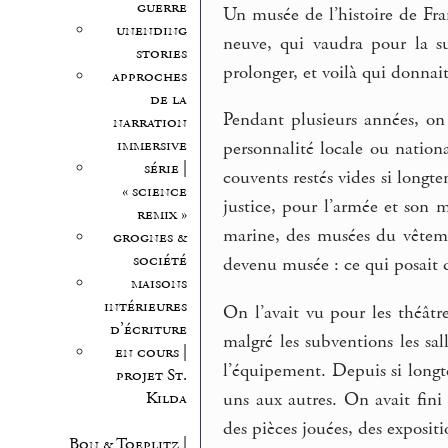
guerre
Un musée de l’histoire de Fran
unending
neuve, qui vaudra pour la s
stories
prolonger, et voilà qui donnait
approches
de la
Pendant plusieurs années, on
narration
immersive
personnalité locale ou nationa
série |
couvents restés vides si longte
« science
justice, pour l’armée et son 
remix »
marine, des musées du vêtemen
grognes &
société
devenu musée : ce qui posait d
maisons
intérieures
On l’avait vu pour les théâtre
d’écriture
malgré les subventions les sal
en cours |
l’équipement. Depuis si longte
projet St.
Kilda
uns aux autres. On avait fini 
des pièces jouées, des expositio
Bon & Toeplitz |