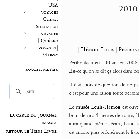
USA
2010.
voyages
| Chine,
Shenzhen
voyages
| Québec
voyages |
|
Hémon, Louis
|
Peribon
Maroc
Peribonka a eu 100 ans en 2008, 
routes, métier
Est-ce qu’on se dit ça alors dans ces
Il était hors de question de ne p
c’est pour une raison toute person
Le
musée Louis-Hémon
est ouve
la carte du journal
bout de nos 4 heures de route, "l
images
aura quand même l’écart, l’eau, la
retour le Tiers Livre
est encore plus précisément le livre