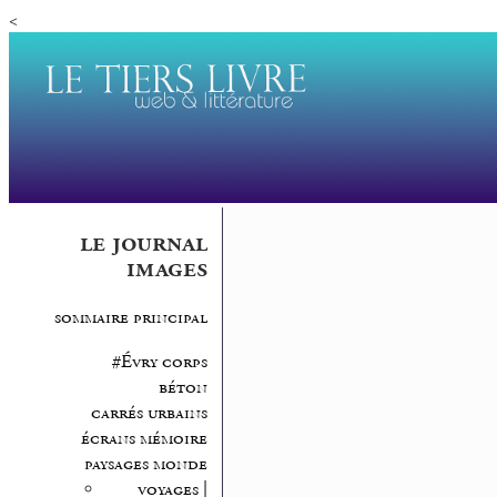
<
le journal
images
sommaire principal
#Évry corps
béton
carrés urbains
écrans mémoire
paysages monde
voyages |