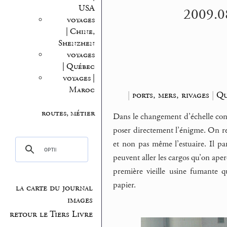
USA
2009.08
voyages
| Chine,
Shenzhen
voyages
| Québec
voyages |
Maroc
|
ports, mers, rivages
|
Qu
routes, métier
Dans le changement d’échelle conce
poser directement l’énigme. On rec
et non pas même l’estuaire. Il pa
peuvent aller les cargos qu’on aper
première vieille usine fumante q
papier.
la carte du journal
images
retour le Tiers Livre