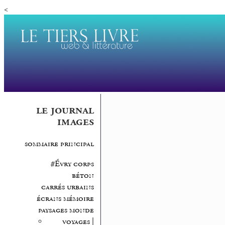
<
le journal
images
sommaire principal
#Évry corps
béton
carrés urbains
écrans mémoire
paysages monde
voyages |