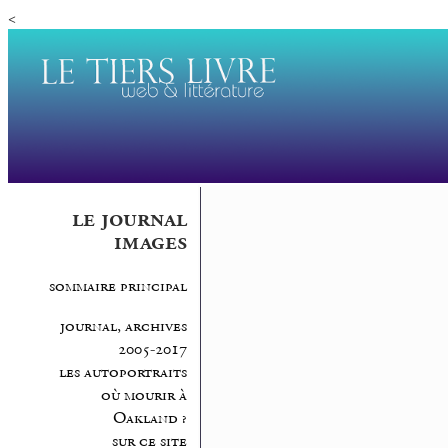
<
le journal
images
sommaire principal
journal, archives
2005-2017
les autoportraits
où mourir à
Oakland ?
sur ce site