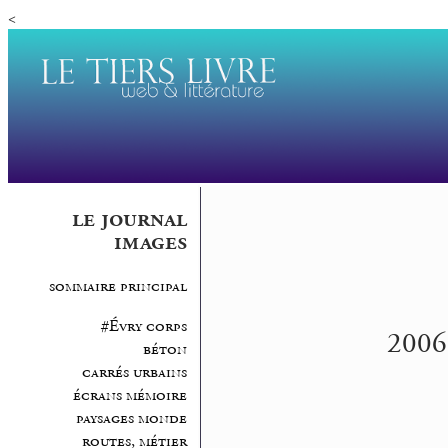
<
le journal
images
sommaire principal
#Évry corps
2006.
béton
carrés urbains
écrans mémoire
paysages monde
routes, métier