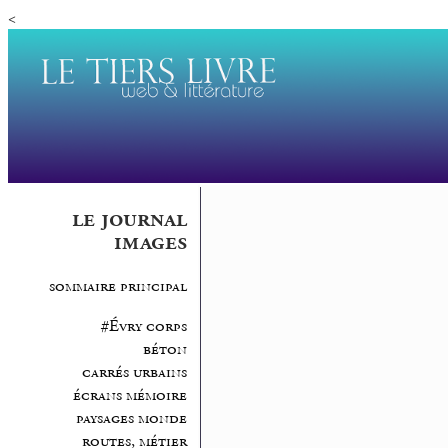
<
le journal
images
sommaire principal
#Évry corps
béton
carrés urbains
écrans mémoire
paysages monde
routes, métier