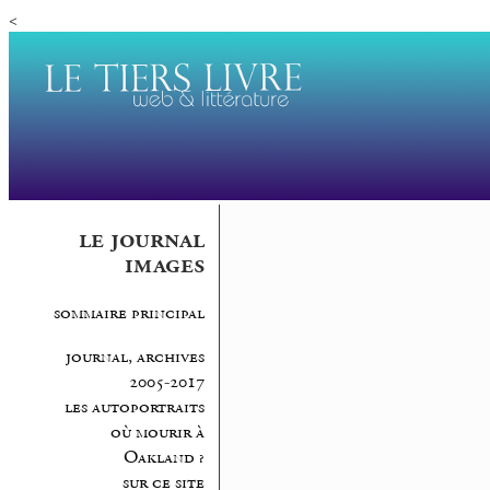
<
le journal
images
sommaire principal
journal, archives
2005-2017
les autoportraits
où mourir à
Oakland ?
sur ce site