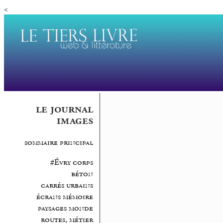
<
le journal
images
sommaire principal
#Évry corps
béton
carrés urbains
écrans mémoire
paysages monde
routes, métier