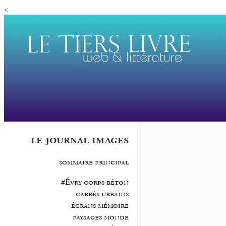
<
le journal images
sommaire principal
#Évry corps béton
carrés urbains
écrans mémoire
paysages monde