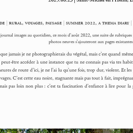
2025.08.23 | Saint-Michel en l’Herm, D
de
|
rural, voyages, paysage
|
summer 2022, a thema diary
|
 journal images au quotidien, ce mois d’août 2022, une suite de rubrique
photos neuves s’ajouteront aux pages existantes
t que jamais je ne photographierais du végétal, mais c’est quand même
s peut-être accéder à une instance que tu ne connais pas via tes habit
ures de route d’ici, je ne l’ai lu qu’une fois, trop dur, violent. Et l
ages. C’est cette eau noire, stagnante mais pas tout à fait, imprégnan
mais pas loin non plus : c’est ta fascination d’enfance à lire pour l