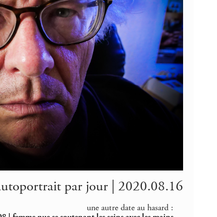
autoportrait par jour | 2020.08.16
une autre date au hasard :