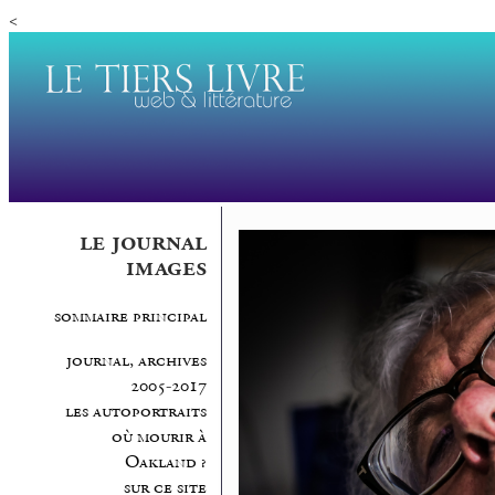
<
le journal
images
sommaire principal
journal, archives
2005-2017
les autoportraits
où mourir à
Oakland ?
sur ce site