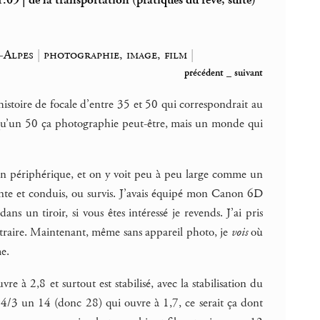
.09 | de la transportation (pratiques du rêve, suite)
-Alpes
|
photographie, image, film
|
précédent
_
suivant
istoire de focale d’entre 35 et 50 qui correspondrait au
t qu’un 50 ça photographie peut-être, mais un monde qui
ision périphérique, et on y voit peu à peu large comme un
iente et conduis, ou survis. J’avais équipé mon Canon 6D
ns un tiroir, si vous êtes intéressé je revends. J’ai pris
ntraire. Maintenant, même sans appareil photo, je
vois
où
e.
 à 2,8 et surtout est stabilisé, avec la stabilisation du
 4/3 un 14 (donc 28) qui ouvre à 1,7, ce serait ça dont