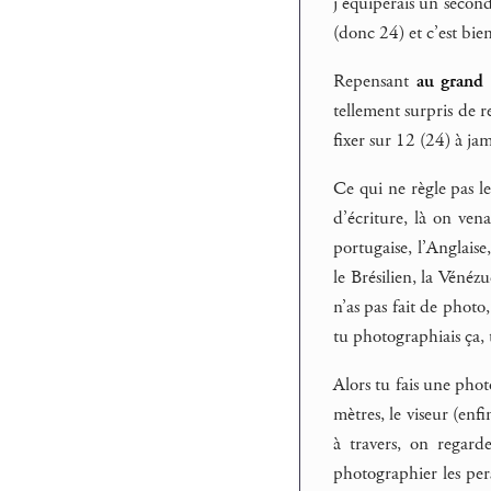
j’équiperais un secon
(donc 24) et c’est bie
Repensant
au grand 
tellement surpris de 
fixer sur 12 (24) à jam
Ce qui ne règle pas le
d’écriture, là on vena
portugaise, l’Anglais
le Brésilien, la Vénézu
n’as pas fait de photo
tu photographiais ça,
Alors tu fais une photo
mètres, le viseur (enfi
à travers, on regard
photographier les per