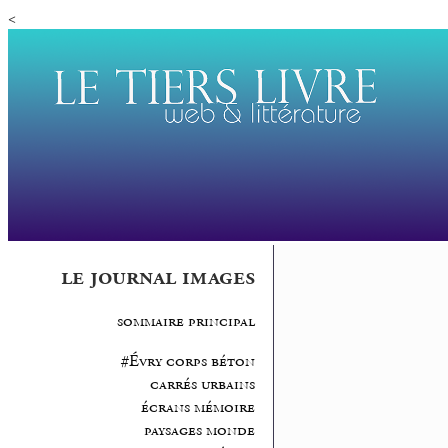
<
le journal images
sommaire principal
#Évry corps béton
carrés urbains
écrans mémoire
paysages monde