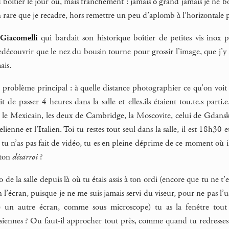
d boîtier le jour où, mais franchement : jamais ô grand jamais je ne
n rare que je recadre, hors remettre un peu d’aplomb à l’horizontale
Giacomelli
qui bardait son historique boîtier de petites vis inox p
redécouvrir que le nez du bousin tourne pour grossir l’image, que j’y
ais.
 problème principal : à quelle distance photographier ce qu’on voit 
it de passer 4 heures dans la salle et elles.ils étaient tou.te.s parti
e, le Mexicain, les deux de Cambridge, la Moscovite, celui de Gdan
elienne et l’Italien. Toi tu restes tout seul dans la salle, il est 18h30
, tu n’as pas fait de vidéo, tu es en pleine déprime de ce moment où il 
 ton
désarroi
?
 de la salle depuis là où tu étais assis à ton ordi (encore que tu ne t
n l’écran, puisque je ne me suis jamais servi du viseur, pour ne pas l’
e un autre écran, comme sous microscope) tu as la fenêtre tout 
siennes ? Ou faut-il approcher tout près, comme quand tu redresses te