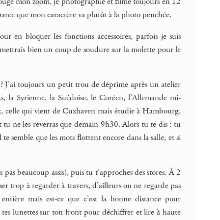
 bouge mon zoom, je photographie et filme toujours en 12
 parce que mon caractère va plutôt à la photo penchée.
our en bloquer les fonctions accessoires, parfois je suis
 mettrais bien un coup de soudure sur la molette pour le
? J’ai toujours un petit trou de déprime après un atelier
.e.s, la Syrienne, la Suédoise, le Coréen, l’Allemande mi-
sk, celle qui vient de Cuxhaven mais étudie à Hambourg,
 et tu ne les reverras que demain 9h30. Alors tu te dis : tu
te semble que les mots flottent encore dans la salle, et si
’es pas beaucoup assis), puis tu t’approches des stores. À 2
user trop à regarder à travers, d’ailleurs on ne regarde pas
entière mais est-ce que c’est la bonne distance pour
s lunettes sur ton front pour déchiffrer et lire à haute