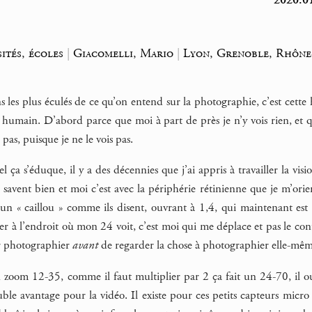
2020.01
sités, écoles
|
Giacomelli, Mario
|
Lyon, Grenoble, Rhône
les plus éculés de ce qu’on entend sur la photographie, c’est cette h
l humain. D’abord parce que moi à part de près je n’y vois rien, e
pas, puisque je ne le vois pas.
l ça s’éduque, il y a des décennies que j’ai appris à travailler la v
le savent bien et moi c’est avec la périphérie rétinienne que je m’or
un « caillou » comme ils disent, ouvrant à 1,4, qui maintenant est da
er à l’endroit où mon 24 voit, c’est moi qui me déplace et pas le co
ur photographier
avant
de regarder la chose à photographier elle-mêm
zoom 12-35, comme il faut multiplier par 2 ça fait un 24-70, il ouvre
le avantage pour la vidéo. Il existe pour ces petits capteurs micro