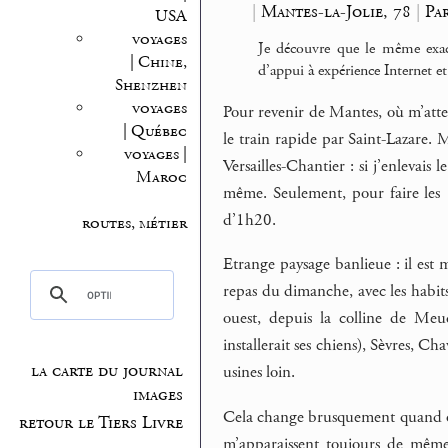
|
Mantes-la-Jolie, 78
|
Pa
USA
voyages
Je découvre que le même exact
| Chine,
d’appui à expérience Internet e
Shenzhen
voyages
Pour revenir de Mantes, où m’atte
| Québec
le train rapide par Saint-Lazare. M
voyages |
Versailles-Chantier : si j’enlevais
Maroc
même. Seulement, pour faire les 18
d’1h20.
routes, métier
Etrange paysage banlieue : il est 
repas du dimanche, avec les habits
ouest, depuis la colline de Meu
installerait ses chiens), Sèvres, Ch
la carte du journal
usines loin.
images
Cela change brusquement quand on r
retour le Tiers Livre
m’apparaissent toujours de même 