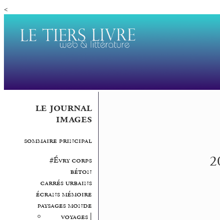
<
le journal
images
sommaire principal
2
#Évry corps
béton
carrés urbains
écrans mémoire
paysages monde
voyages |