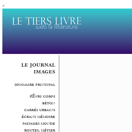
<
le journal
images
sommaire principal
#Évry corps
béton
carrés urbains
écrans mémoire
paysages monde
routes, métier