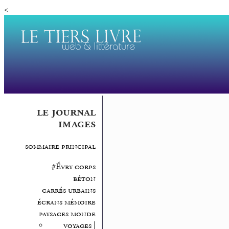
<
le journal
images
sommaire principal
#Évry corps
béton
carrés urbains
écrans mémoire
paysages monde
voyages |