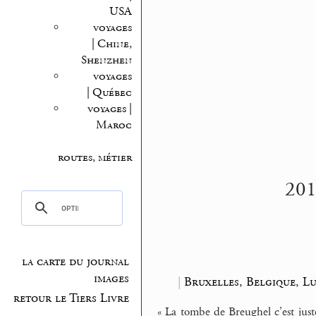
USA
voyages
| Chine,
Shenzhen
voyages
| Québec
voyages |
Maroc
routes, métier
201
la carte du journal
images
|
Bruxelles, Belgique, 
retour le Tiers Livre
« La tombe de Breughel c’est juste 