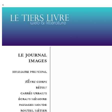
<
le journal
images
sommaire principal
#Évry corps
béton
carrés urbains
écrans mémoire
paysages monde
routes, métier