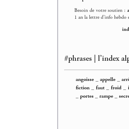
Besoin de votre soutien :
1 an la lettre d’info hebdo e
ind
#phrases | l’index a
angoisse
_
appelle
_
arr
fiction
_
faut
_
froid
_
_
portes
_
rampe
_
secr