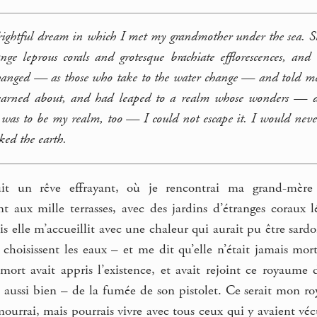
rightful dream in which I met my grandmother under the sea. She
ange leprous corals and grotesque brachiate efflorescences,
hanged — as those who take to the water change — and told me 
earned about, and had leaped to a realm whose wonders — d
 was to be my realm, too — I could not escape it. I would neve
ked the earth.
it un rêve effrayant, où je rencontrai ma grand-mère 
t aux mille terrasses, avec des jardins d’étranges coraux l
is elle m’accueillit avec une chaleur qui aurait pu être sa
choisissent les eaux – et me dit qu’elle n’était jamais morte
 mort avait appris l’existence, et avait rejoint ce royaume d
t aussi bien – de la fumée de son pistolet. Ce serait mon 
mourrai, mais pourrais vivre avec tous ceux qui y avaient v