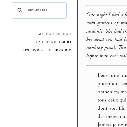
One night I had a f
with gardens of str
sardonic. She had c
au jour le jour
her dead son had l
la lettre hebdo
smoking pistol. This
les livres, la librairie
before man ever wal
J’eus une nu
phosphorescen
branchies, ma
tous ceux qui 
dont son fils
destinées tou
Jamais je ne 