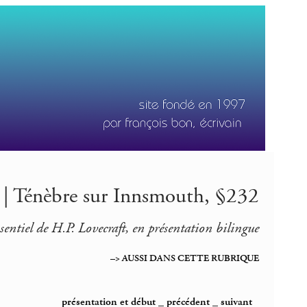
t | Ténèbre sur Innsmouth, §232
ssentiel de H.P. Lovecraft, en présentation bilingue
–> AUSSI DANS CETTE RUBRIQUE
présentation et début
_
précédent
_
suivant