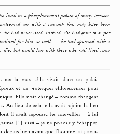
 lived in a phosphorescent palace of many terraces,
 and welcomed me with a warmth that may have been
she had never died. Instead, she had gone to a spot
estined for him as well — he had spurned with a
r die, but would live with those who had lived since
sous la mer. Elle vivait dans un palais
épreux et de grotesques efflorescences pour
rdonique. Elle avait changé – comme changent
. Au lieu de cela, elle avait rejoint le lieu
ont il avait repoussé les merveilles – à lui
royaume
[
1
]
aussi – je ne pouvais y échapper.
écu depuis bien avant que l’homme ait jamais