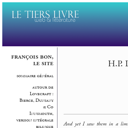
françois bon,
H.P. 
le site
sommaire général
autour de
Lovecraft :
Bierce, Dunsany
& Co
Innsmouth,
version intégrale
And yet I saw them in a limi
bilingue