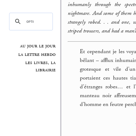
inhumanly through the spectr
nightmare. And some of them had
strangely robed. . . and one,
striped trousers, and had a man’s
au jour le jour
Et cependant je les voyai
la lettre hebdo
bêlant – afflux inhumai
les livres, la
grotesque et vile d’u
librairie
portaient ces hautes t
d’étranges robes… et l
manteau noir affreusem
d’homme en feutre perché