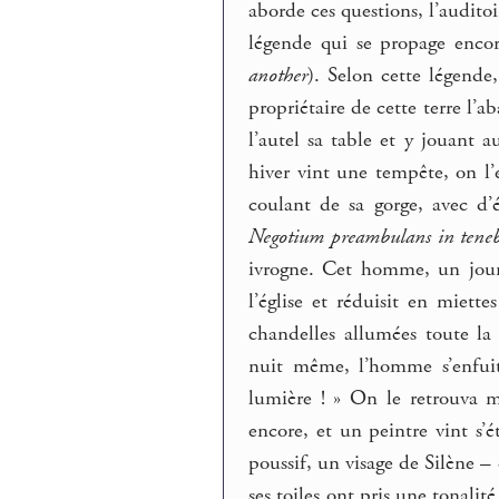
aborde ces questions, l’audito
légende qui se propage enco
another
). Selon cette légende,
propriétaire de cette terre l’a
l’autel sa table et y jouant a
hiver vint une tempête, on l’
coulant de sa gorge, avec d’é
Negotium preambulans in tenebr
ivrogne. Cet homme, un jour q
l’église et réduisit en miett
chandelles allumées toute l
nuit même, l’homme s’enfuit
lumière ! » On le retrouva m
encore, et un peintre vint s’é
poussif, un visage de Silène – 
ses toiles ont pris une tonalit