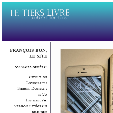
françois bon,
le site
sommaire général
autour de
Lovecraft :
Bierce, Dunsany
& Co
Innsmouth,
version intégrale
bilingue