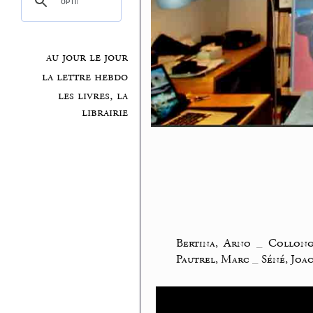
au jour le jour
la lettre hebdo
les livres, la
librairie
Bertina, Arno
_
Collong
Pautrel, Marc
_
Séné, Joa