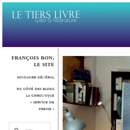
françois bon,
le site
sommaire général
du côté des blogs
la chronique
« service de
presse »