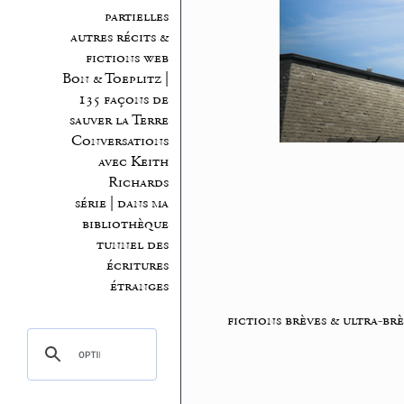
partielles
autres récits &
fictions web
Bon & Toeplitz |
135 façons de
sauver la Terre
Conversations
avec Keith
Richards
série | dans ma
bibliothèque
tunnel des
écritures
étranges
fictions brèves & ultra-brè