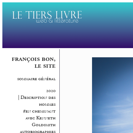
françois bon,
le site
sommaire général
2020
| Description des
hommes
#en cheminant
avec Kenneth
Goldsmith
autobiographies