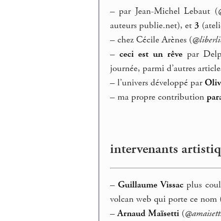
–
par Jean-Michel Lebaut (
auteurs publie.net), et
3
(ateli
–
chez Cécile Arènes (
@liberli
–
ceci est un rêve
par Delp
journée, parmi d’autres article
–
l’univers développé par
Oliv
–
ma propre contribution
par
intervenants artisti
–
Guillaume Vissac
plus coul
volcan web qui porte ce nom 
–
Arnaud Maïsetti
(
@amaisett