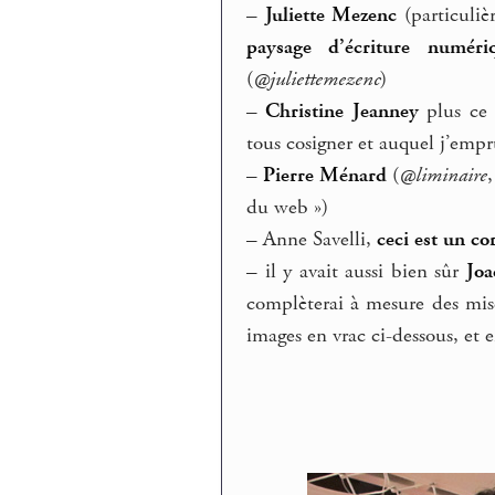
–
Juliette Mezenc
(particuliè
paysage d’écriture numéri
(
@juliettemezenc
)
–
Christine Jeanney
plus ce 
tous cosigner et auquel j’empru
–
Pierre Ménard
(
@liminaire
du web »)
–
Anne Savelli,
ceci est un co
–
il y avait aussi bien sûr
Joa
complèterai à mesure des mises
images en vrac ci-dessous, et e