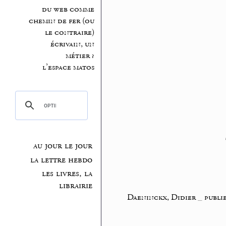
du web comme
chemin de fer (ou
le contraire)
écrivain, un
métier ?
l’espace matos
au jour le jour
la lettre hebdo
les livres, la
librairie
Daeninckx, Didier
_
publi