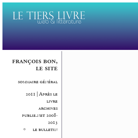
françois bon,
le site
sommaire général
2011 | Après le
livre
archives
publie.net 2008-
2013
le bulletin