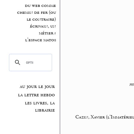
du web comme
chemin de fer (ou
le contraire)
écrivain, un
métier ?
l’espace matos
mi
au jour le jour
la lettre hebdo
les livres, la
librairie
Cazin, Xavier (l’Immatériel