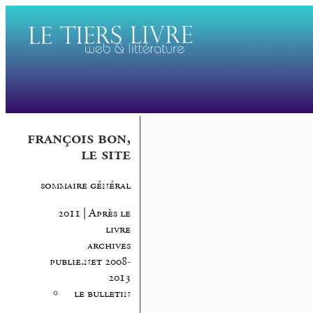
françois bon,
le site
sommaire général
2011 | Après le
livre
archives
publie.net 2008-
2013
le bulletin