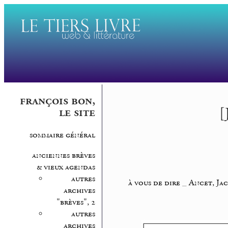
françois bon,
[
le site
sommaire général
anciennes brèves
& vieux agendas
autres
à vous de dire
_
Ancet, Ja
archives
"brèves", 2
autres
archives