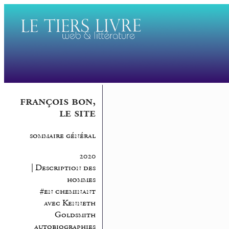
françois bon,
le site
sommaire général
2020
| Description des
hommes
#en cheminant
avec Kenneth
Goldsmith
autobiographies