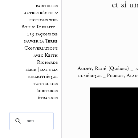
et si u
partielles
autres récits &
fictions web
Bon & Toeplitz |
135 façons de
sauver la Terre
Conversations
avec Keith
Richards
Audet, René (Québec)
_
a
série | dans ma
numérique
_
Pierrot, Alai
bibliothèque
tunnel des
écritures
étranges