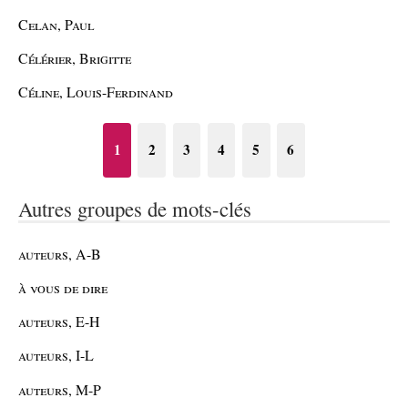
Celan, Paul
Célérier, Brigitte
Céline, Louis-Ferdinand
1
2
3
4
5
6
Autres groupes de mots-clés
auteurs, A-B
à vous de dire
auteurs, E-H
auteurs, I-L
auteurs, M-P