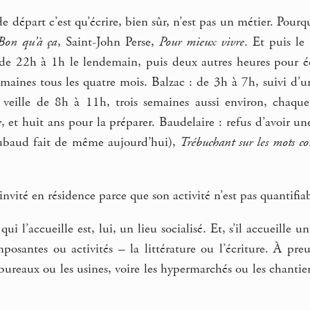
de départ c’est qu’écrire, bien sûr, n’est pas un métier. Pourq
Bon qu’à ça
, Saint-John Perse,
Pour mieux vivre
. Et puis le
 de 22h à 1h le lendemain, puis deux autres heures pour écr
emaines tous les quatre mois. Balzac : de 3h à 7h, suivi d’
 veille de 8h à 11h, trois semaines aussi environ, chaqu
e
, et huit ans pour la préparer. Baudelaire : refus d’avoir
oubaud fait de même aujourd’hui),
Trébuchant sur les mots co
 invité en résidence parce que son activité n’est pas quantifi
ui l’accueille est, lui, un lieu socialisé. Et, s’il accueille 
posantes ou activités – la littérature ou l’écriture. À pre
 bureaux ou les usines, voire les hypermarchés ou les chantiers