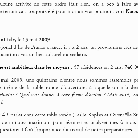
ucune activité de cette ordre (fait rien, on a bcp à faire ave
de terrain ça a toujours été pour moi un vrai poumon, voir
Kuess
initiale, le 13 mai 2009
gional d’Île de France a lancé, il y a 2 ans, un programme très de
sociation avec un lieu culturel ou scolaire.
 est ambitieux dans les moyens
: 57 résidences en 2 ans, 740 0
mai 2009, une quinzaine d’entre nous sommes rassemblés pou
Le thème de la table ronde d’ouverture, à laquelle on m’a dem
crivains ? Quel sens donner à cette forme d’action ? Mais aussi, c
 ?
.
 à parler dans cette table ronde (Leslie Kaplan et Gwenaëlle St
 de minutes maximum pour résumer et analyser mes 6 mois d’
 questions. D’où l’importance du travail de notes préparatoires.