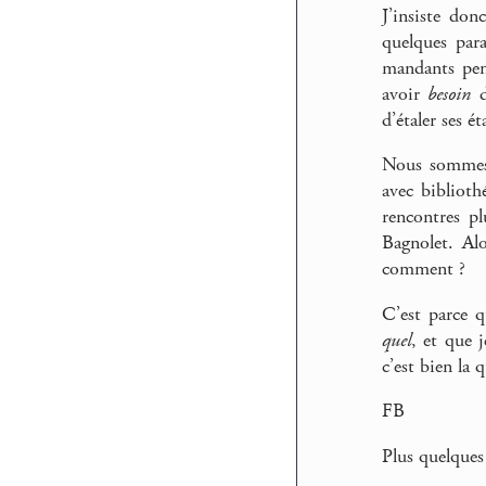
J’insiste don
quelques par
mandants pend
avoir
besoin
d
d’étaler ses ét
Nous sommes 
avec biblioth
rencontres pl
Bagnolet. Al
comment ?
C’est parce q
quel
, et que 
c’est bien la 
FB
Plus quelque