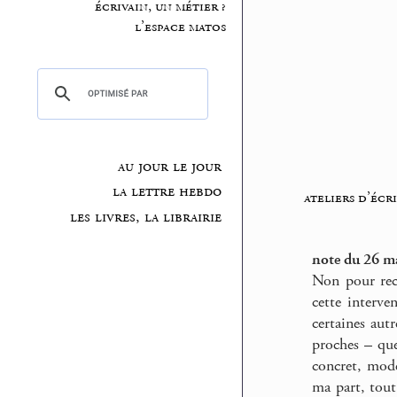
écrivain, un métier ?
l’espace matos
au jour le jour
la lettre hebdo
ateliers d’écr
les livres, la librairie
note du 26 m
Non pour recy
cette interve
certaines aut
proches – q
concret, mode
ma part, tout