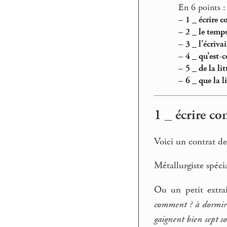
En 6 points :
–
1 _ écrire 
–
2 _ le temps
–
3 _ l’écriva
–
4 _ qu’est-ce
–
5 _ de la l
–
6 _ que la l
1 _ écrire c
Voici un contrat de
Métallurgiste spéci
Ou un petit extrai
comment ? à dormir :
gaignent bien sept s