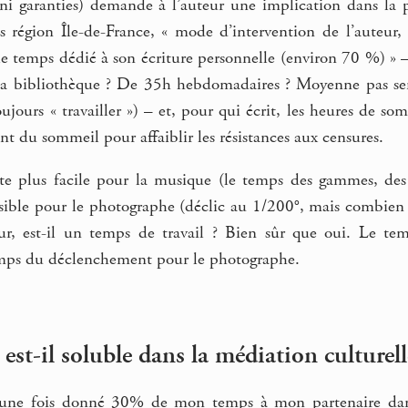
 ni garanties) demande à l’auteur une implication dans la par
s région Île-de-France, « mode d’intervention de l’auteur,
le temps dédié à son écriture personnelle (environ 70 %) 
 la bibliothèque ? De 35h hebdomadaires ? Moyenne pas sema
ujours « travailler ») – et, pour qui écrit, les heures de som
ent du sommeil pour affaiblir les résistances aux censures.
e plus facile pour la musique (le temps des gammes, des r
sible pour le photographe (déclic au 1/200°, mais combien d
eur, est-il un temps de travail ? Bien sûr que oui. Le te
temps du déclenchement pour le photographe.
n est-il soluble dans la médiation culturell
: une fois donné 30% de mon temps à mon partenaire dans