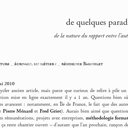
de quelques parado
de la nature du rapport entre l’au
iture
_
écrivain, un métier ?
_
résidence Bagnolet
ai 2010
cler ancien article, mais parce que curieux de relire à pile un
ntion mise en ligne exactement il y a 1 an. Questions bien sû
res avancent : notamment, en Île de France, le fait que des auteu
ue
Pierre Ménard
et
Fred Griot
). Aurais bien aimé que questio
s rémunérations, projets avec entreprises,
méthodologie forma
 ça reste chantier ouvert – d’autant que l’an prochain, rançon de