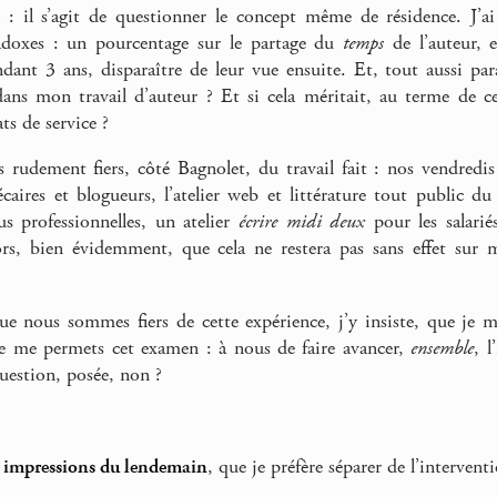
c : il s’agit de questionner le concept même de résidence. J’ai
adoxes : un pourcentage sur le partage du
temps
de l’auteur, e
ant 3 ans, disparaître de leur vue ensuite. Et, tout aussi pa
ans mon travail d’auteur ? Et si cela méritait, au terme de ce
ats de service ?
rudement fiers, côté Bagnolet, du travail fait : nos vendredi
écaires et blogueurs, l’atelier web et littérature tout public du
us professionnelles, un atelier
écrire midi deux
pour les salarié
ors, bien évidemment, que cela ne restera pas sans effet sur 
ue nous sommes fiers de cette expérience, j’y insiste, que je 
je me permets cet examen : à nous de faire avancer,
ensemble
, 
question, posée, non ?
s
impressions du lendemain
, que je préfère séparer de l’interven