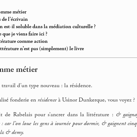
comme métier
 de l’écrivain
in est-il soluble dans la médiation culturelle ?
 que je viens faire ici ?
ittérature comme action
ittérature n’est pas (simplement) le livre
omme métier
 travail d’un type nouveau : la résidence.
alisé fonderie en
résidence
à Usinor Dunkerque, vous voyez ?
t de Rabelais pour s’ancrer dans la littérature :
& gaigna
 car l’on loue les gens à iournée pour dormir, & gaignent cinq à
olz & demy.