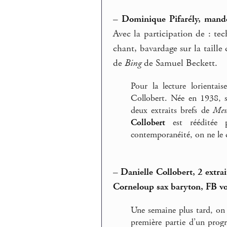
–
Dominique Pifarély, mando
Avec la participation de : te
chant, bavardage sur la taille
de
Bing
de Samuel Beckett.
Pour la lecture lorientai
Collobert. Née en 1938, su
deux extraits brefs de
Meu
Collobert
est rééditée 
contemporanéité, on ne le d
–
Danielle Collobert, 2 extra
Corneloup sax baryton, FB vo
Une semaine plus tard, on e
première partie d’un progr