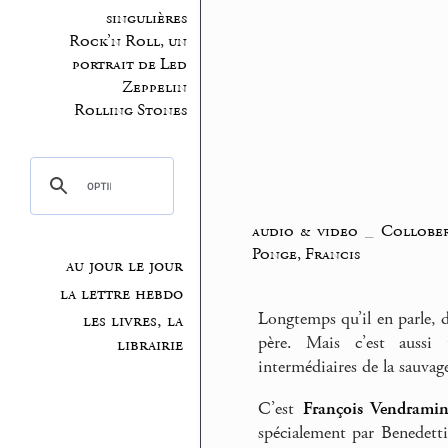
singulières
Rock’n Roll, un
portrait de Led
Zeppelin
Rolling Stones
audio & video
_
Collobe
Ponge, Francis
au jour le jour
la lettre hebdo
Longtemps qu’il en parle, 
les livres, la
père. Mais c’est aussi
librairie
intermédiaires de la sauvag
C’est
François Vendramin
spécialement par Benedetti