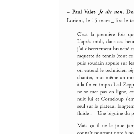
–
Paul Valet,
Je dis non
, Do
Lorient, le 15 mars _ lire le
te
C’est la première fois q
L’après-midi, dans ces heure
j’ai discrètement branché m
raquette de tennis (tout ce 
puis soudain appuie sur les
on entend le technicien rég
chanter, moi-même un mome
à la fin en impro Led Zep
ne se met pas en ligne, ce
nuit lui et Corneloup s’en
seul sur le plateau, longt
fluide : – Une biguine du pè
Mais ça il ne le joue jam
connaît pourtant note à no