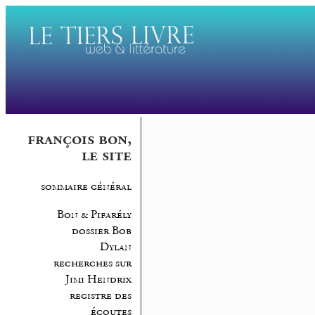
françois bon,
le site
sommaire général
Bon & Pifarély
dossier Bob
Dylan
recherches sur
Jimi Hendrix
registre des
écoutes