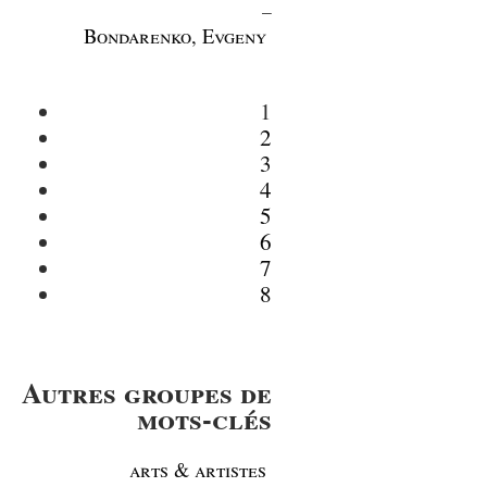
_
Bondarenko, Evgeny
1
2
3
4
5
6
7
8
Autres groupes de
mots-clés
arts & artistes