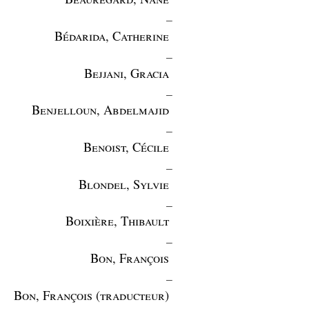
_
Bédarida, Catherine
_
Bejjani, Gracia
_
Benjelloun, Abdelmajid
_
Benoist, Cécile
_
Blondel, Sylvie
_
Boixière, Thibault
_
Bon, François
_
Bon, François (traducteur)