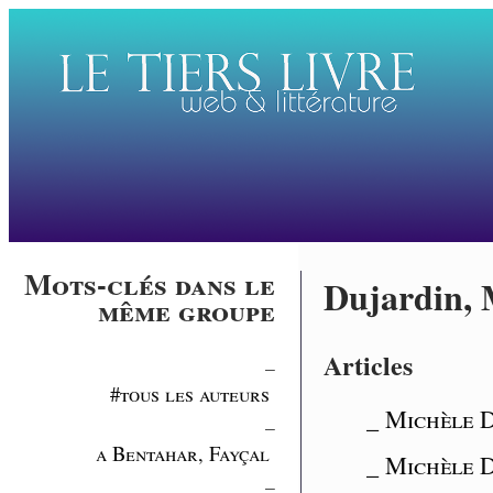
Mots-clés dans le
Dujardin, 
même groupe
Articles
_
#tous les auteurs
_ Michèle 
_
a Bentahar, Fayçal
_ Michèle D
_