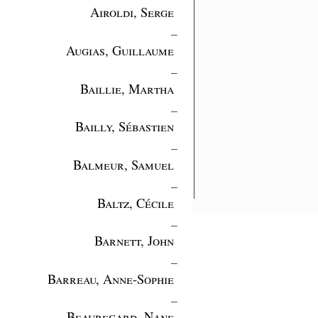
Airoldi, Serge
_
Augias, Guillaume
_
Baillie, Martha
_
Bailly, Sébastien
_
Balmeur, Samuel
_
Baltz, Cécile
_
Barnett, John
_
Barreau, Anne-Sophie
_
Beauregard, Nane