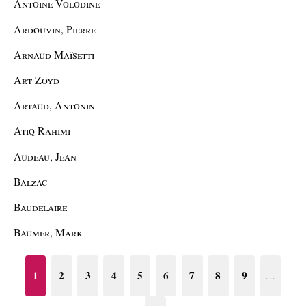
Antoine Volodine
Ardouvin, Pierre
Arnaud Maïsetti
Art Zoyd
Artaud, Antonin
Atiq Rahimi
Audeau, Jean
Balzac
Baudelaire
Baumer, Mark
1
2
3
4
5
6
7
8
9
…