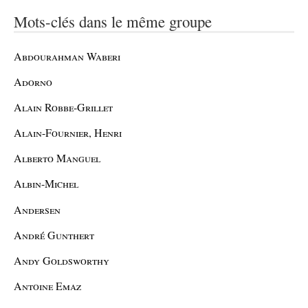
Mots-clés dans le même groupe
Abdourahman Waberi
Adorno
Alain Robbe-Grillet
Alain-Fournier, Henri
Alberto Manguel
Albin-Michel
Andersen
André Gunthert
Andy Goldsworthy
Antoine Emaz