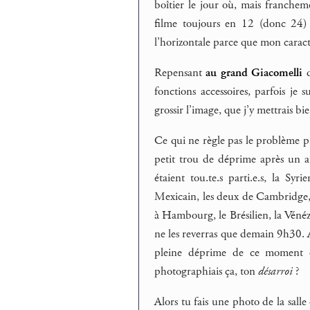
boîtier le jour où, mais franche
filme toujours en 12 (donc 24) 
l’horizontale parce que mon caract
Repensant
au grand Giacomelli
q
fonctions accessoires, parfois je
grossir l’image, que j’y mettrais b
Ce qui ne règle pas le problème pr
petit trou de déprime après un atel
étaient tou.te.s parti.e.s, la Syr
Mexicain, les deux de Cambridge, 
à Hambourg, le Brésilien, la Vénézue
ne les reverras que demain 9h30. Alo
pleine déprime de ce moment où
photographiais ça, ton
désarroi
?
Alors tu fais une photo de la salle