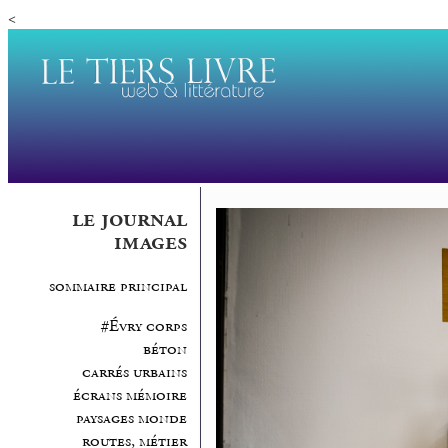
<
le journal
images
sommaire principal
#Évry corps
béton
carrés urbains
écrans mémoire
paysages monde
routes, métier