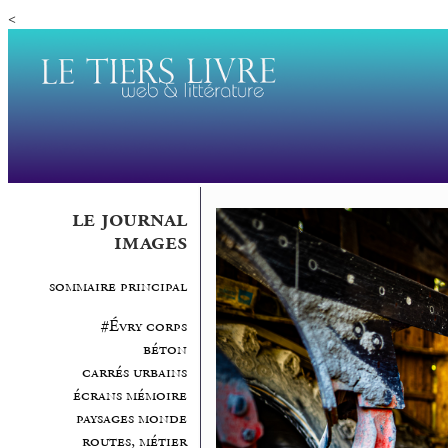
<
le journal
images
sommaire principal
#Évry corps
béton
carrés urbains
écrans mémoire
paysages monde
routes, métier