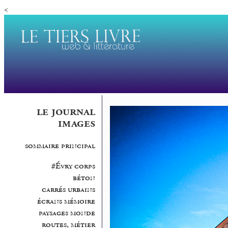
<
le journal
images
sommaire principal
#Évry corps
béton
carrés urbains
écrans mémoire
paysages monde
routes, métier