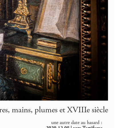
res, mains, plumes et XVIIIe siècle
une autre date au hasard :