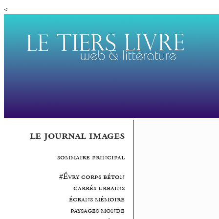
<
le journal images
sommaire principal
#Évry corps béton
carrés urbains
écrans mémoire
paysages monde